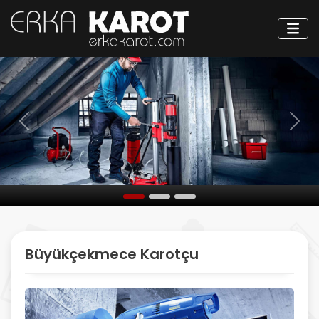
Öncesi
Sonr
Büyükçekmece Karotçu