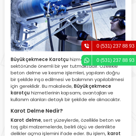
0 (531) 237 88 93
Büyükçekmece Karotçu
hizmetleri, inşaat
0 (531) 237 88 93
sektöründe önemli bir yer tutmaktadır. Özellikle
beton delme ve kesme işlemleri, yapıların doğru
bir şekilde inşa edilmesi ve bakımının yapılabilmesi
için gereklidir. Bu makalede,
Büyükçekmece
karotçu
hizmetlerinin kapsamı, avantajları ve
kullanım alanları detaylı bir şekilde ele alınacaktır.
Karot Delme Nedir?
Karot delme
, sert yüzeylerde, özellikle beton ve
taş gibi malzemelerde, belirli ölçü ve derinlikte
delikler açma işlemini ifade eder. Bu işlem,
karot