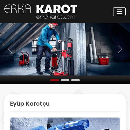
Öncesi
Sonr
Eyüp Karotçu