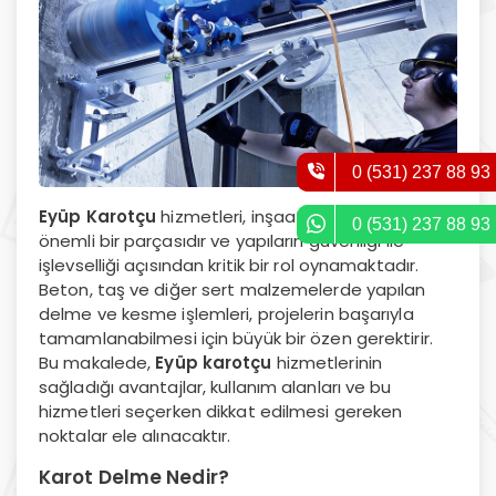
0 (531) 237 88 93
Eyüp Karotçu
hizmetleri, inşaat sektörünün
0 (531) 237 88 93
önemli bir parçasıdır ve yapıların güvenliği ile
işlevselliği açısından kritik bir rol oynamaktadır.
Beton, taş ve diğer sert malzemelerde yapılan
delme ve kesme işlemleri, projelerin başarıyla
tamamlanabilmesi için büyük bir özen gerektirir.
Bu makalede,
Eyüp karotçu
hizmetlerinin
sağladığı avantajlar, kullanım alanları ve bu
hizmetleri seçerken dikkat edilmesi gereken
noktalar ele alınacaktır.
Karot Delme Nedir?