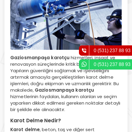
0 (531) 237 88 93
Gaziosmanpaşa karotçu
hizmetleri, inşaat ve
renovasyon süreçlerinde kritik bir rol oynar.
0 (531) 237 88 93
Yapıların güvenliğini sağlamak ve işlevselliğini
artırmak amacıyla gerçekleştirilen karot delme
işlemleri, doğru ekipman ve uzmanlık gerektirir. Bu
makalede,
Gaziosmanpaşa karotçu
hizmetlerinin faydaları, kullanım alanları ve seçim
yaparken dikkat edilmesi gereken noktalar detaylı
bir şekilde ele alınacaktır.
Karot Delme Nedir?
Karot delme
, beton, taş ve diğer sert