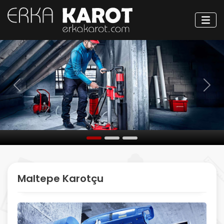
Öncesi
Sonr
Maltepe Karotçu