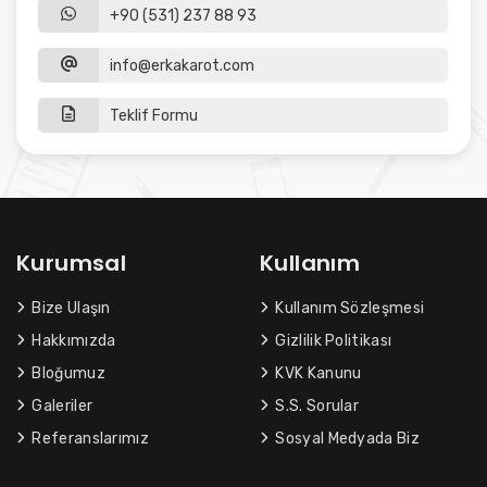
+90 (531) 237 88 93
info@erkakarot.com
Teklif Formu
Kurumsal
Kullanım
Bize Ulaşın
Kullanım Sözleşmesi
Hakkımızda
Gizlilik Politikası
Bloğumuz
KVK Kanunu
Galeriler
S.S. Sorular
Referanslarımız
Sosyal Medyada Biz