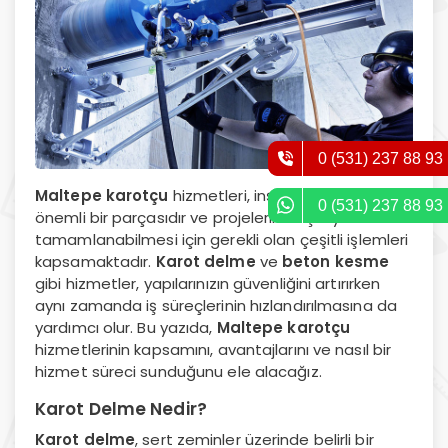
0 (531) 237 88 93
Maltepe karotçu
hizmetleri, inşaat sektörünün
0 (531) 237 88 93
önemli bir parçasıdır ve projelerin başarıyla
tamamlanabilmesi için gerekli olan çeşitli işlemleri
kapsamaktadır.
Karot delme
ve
beton kesme
gibi hizmetler, yapılarınızın güvenliğini artırırken
aynı zamanda iş süreçlerinin hızlandırılmasına da
yardımcı olur. Bu yazıda,
Maltepe karotçu
hizmetlerinin kapsamını, avantajlarını ve nasıl bir
hizmet süreci sunduğunu ele alacağız.
Karot Delme Nedir?
Karot delme
, sert zeminler üzerinde belirli bir